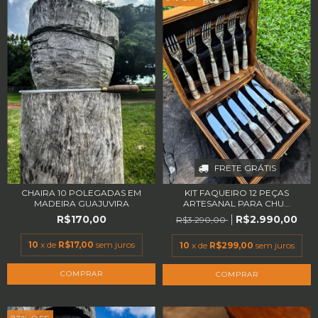
FRETE GRÁTIS
CHAIRA 10 POLEGADAS EM
KIT FAQUEIRO 12 PEÇAS
MADEIRA GUAJUVIRA
ARTESANAL PARA CHU...
R$170,00
R$2.990,00
R$3.290,00
10
x de
R$17,00
sem juros
10
x de
R$299,00
sem juros