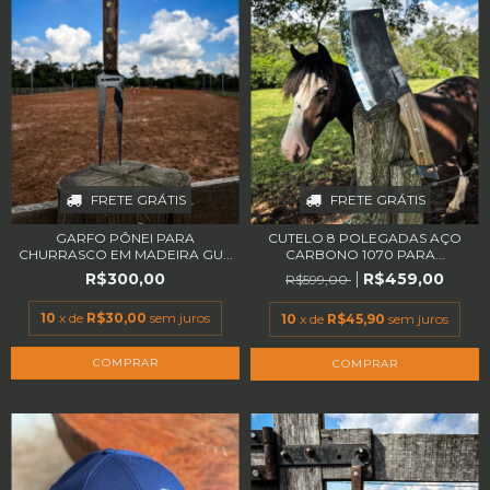
FRETE GRÁTIS
FRETE GRÁTIS
GARFO PÔNEI PARA
CUTELO 8 POLEGADAS AÇO
CHURRASCO EM MADEIRA GU...
CARBONO 1070 PARA...
R$300,00
R$459,00
R$599,00
10
x de
R$30,00
sem juros
10
x de
R$45,90
sem juros