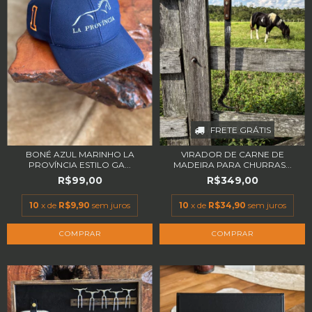
FRETE GRÁTIS
BONÉ AZUL MARINHO LA
VIRADOR DE CARNE DE
PROVÍNCIA ESTILO GA...
MADEIRA PARA CHURRAS...
R$99,00
R$349,00
10
x de
R$9,90
sem juros
10
x de
R$34,90
sem juros