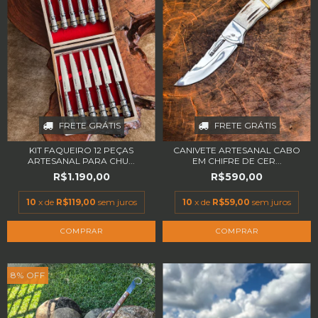
FRETE GRÁTIS
FRETE GRÁTIS
KIT FAQUEIRO 12 PEÇAS
CANIVETE ARTESANAL CABO
ARTESANAL PARA CHU...
EM CHIFRE DE CER...
R$1.190,00
R$590,00
10
x de
R$119,00
sem juros
10
x de
R$59,00
sem juros
8
%
OFF