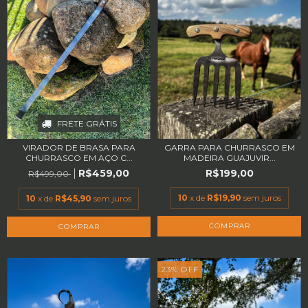
FRETE GRÁTIS
VIRADOR DE BRASA PARA
GARRA PARA CHURRASCO EM
CHURRASCO EM AÇO C...
MADEIRA GUAJUVIR...
R$459,00
R$199,00
R$499,00
10
x de
R$19,90
sem juros
10
x de
R$45,90
sem juros
23
%
OFF