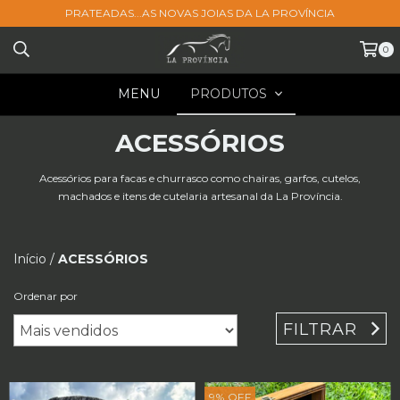
PRATEADAS...AS NOVAS JOIAS DA LA PROVÍNCIA
0
MENU
PRODUTOS
ACESSÓRIOS
Acessórios para facas e churrasco como chairas, garfos, cutelos,
machados e itens de cutelaria artesanal da La Província.
Início
/
ACESSÓRIOS
Ordenar por
FILTRAR
9
%
OFF