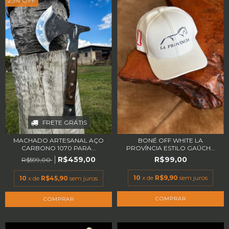
23
%
OFF
FRETE GRÁTIS
MACHADO ARTESANAL AÇO
BONÉ OFF WHITE LA
CARBONO 1070 PARA...
PROVÍNCIA ESTILO GAÚCH...
R$459,00
R$99,00
R$599,00
10
x de
R$9,90
sem juros
10
x de
R$45,90
sem juros