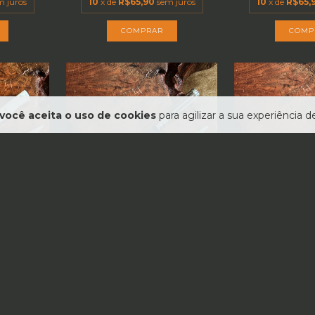
m juros
10
x de
R$65,90
sem juros
10
x de
R$65,
você aceita o uso de cookies
para agilizar a sua experiência 
TIS
FRETE GRÁTIS
FRETE
RA 9
FACA FORJADA 11 POLEGADAS -
FACA FORJADA 
RBONO...
AÇO CARBONO...
- AÇO CA
0
R$850,00
R$85