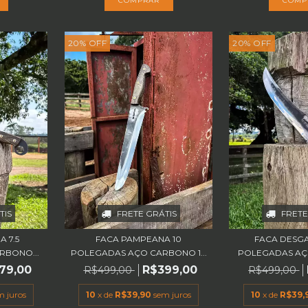
20
%
OFF
20
%
OFF
TIS
FRETE GRÁTIS
FRETE
 7.5
FACA PAMPEANA 10
FACA DESG
RBONO...
POLEGADAS AÇO CARBONO 1...
POLEGADAS AÇ
79,00
R$399,00
R$499,00
R$499,00
m juros
10
x de
R$39,90
sem juros
10
x de
R$39,