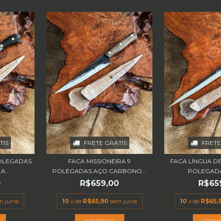
TIS
FRETE GRÁTIS
FRETE
OLEGADAS
FACA MISSIONEIRA 9
FACA LÍNGUA D
...
POLEGADAS AÇO CARBONO...
POLEGADA
0
R$659,00
R$65
m juros
10
x de
R$65,90
sem juros
10
x de
R$65,