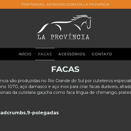
PRATEADAS...AS NOVAS JOIAS DA LA PROVÍNCIA
INÍCIO
FACAS
ACESSÓRIOS
CONTATO
FACAS
íncia são produzidas no Rio Grande do Sul por cuteleiros especial
o 1070, aço damasco e aço inox para criar facas duráveis, afiada
onais da cutelaria gaúcha como faca língua de chimango, pratea
eadcrumbs.9-polegadas