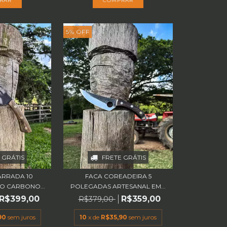
5
%
OFF
 GRÁTIS
FRETE GRÁTIS
ARRADA 10
FACA COREADEIRA 5
O CARBONO...
POLEGADAS ARTESANAL EM...
R$399,00
R$359,00
R$379,00
90
sem juros
10
x de
R$35,90
sem juros