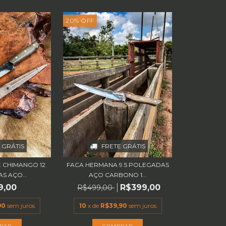
20
%
OFF
FRETE GRÁTIS
 GRÁTIS
FACA HERMANA 9.5 POLEGADAS
E CHIMANGO 12
AÇO CARBONO 1...
S AÇO...
R$399,00
9,00
R$499,00
10
x de
R$39,90
sem juros
90
sem juros