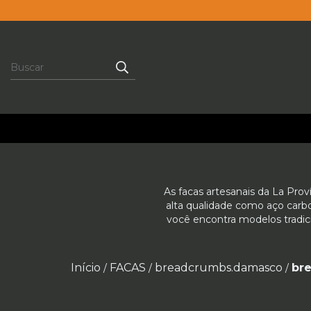
As facas artesanais da La Prov
alta qualidade como aço carbon
você encontra modelos tradici
Início
FACAS
breadcrumbs.damasco
br
/
/
/