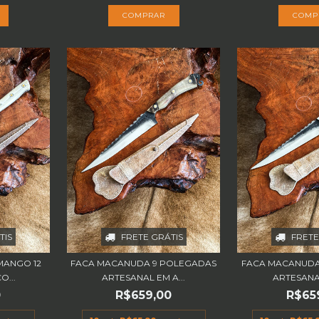
TIS
FRETE GRÁTIS
FRETE
MANGO 12
FACA MACANUDA 9 POLEGADAS
FACA MACANUDA
...
ARTESANAL EM A...
ARTESANAL
0
R$659,00
R$65