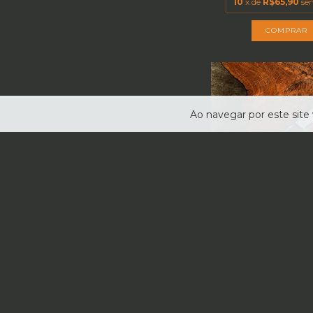
10
x de
R$65,90
se
Ao navegar por este site
FRETE GRÁ
FACA MISSIONEI
POLEGADAS AÇO CA
R$659,0