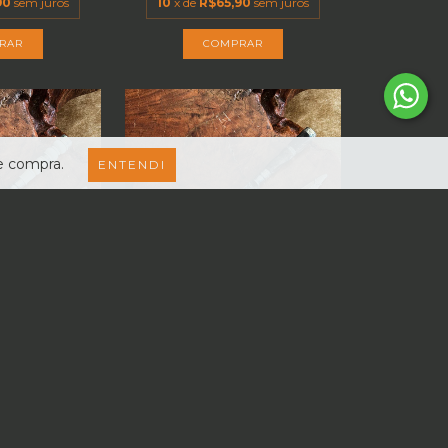
90
sem juros
10
x de
R$65,90
sem juros
de compra.
ENTENDI
 GRÁTIS
FRETE GRÁTIS
9.5 POLEGADAS
FACA FORJADA 10 POLEGADAS -
RBONO...
AÇO CARBONO...
0,00
R$850,00