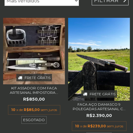
FILTRAR
FRETE GRÁTIS
KIT ASSADOR COM FACA
ARTESANAL IMPOSTORA...
FRETE GRÁTIS
R$850,00
FACA AÇO DAMASCO 9
POLEGADAS ARTESANAL C...
10
x de
R$85,00
sem juros
R$2.390,00
ESGOTADO
10
x de
R$239,00
sem juros