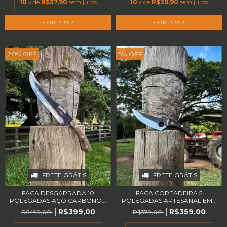
10
x de
R$37,90
sem juros
10
x de
R$39,90
sem juros
20
%
OFF
5
%
OFF
FRETE GRÁTIS
FRETE GRÁTIS
FACA DESGARRADA 10
FACA COREADEIRA 5
POLEGADAS AÇO CARBONO...
POLEGADAS ARTESANAL EM...
R$399,00
R$359,00
R$499,00
R$379,00