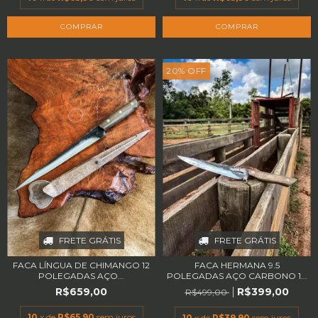
20
%
OFF
FRETE GRÁTIS
FRETE GRÁTIS
FACA HERMANA 9.5
FACA LÍNGUA DE CHIMANGO 12
POLEGADAS AÇO CARBONO 1...
POLEGADAS AÇO...
R$399,00
R$659,00
R$499,00
10
x de
R$65,90
sem juros
10
x de
R$39,90
sem juros