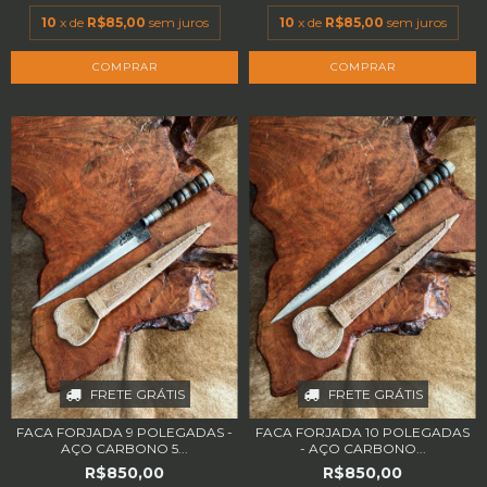
10
x de
R$85,00
sem juros
10
x de
R$85,00
sem juros
FRETE GRÁTIS
FRETE GRÁTIS
FACA FORJADA 9 POLEGADAS -
FACA FORJADA 10 POLEGADAS
AÇO CARBONO 5...
- AÇO CARBONO...
R$850,00
R$850,00