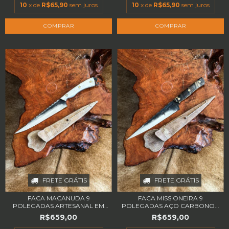
10
x de
R$65,90
sem juros
10
x de
R$65,90
sem juros
FRETE GRÁTIS
FRETE GRÁTIS
FACA MACANUDA 9
FACA MISSIONEIRA 9
POLEGADAS ARTESANAL EM
POLEGADAS AÇO CARBONO...
A...
R$659,00
R$659,00