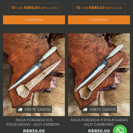
10
x de
R$85,00
sem juros
10
x de
R$85,00
sem juros
FRETE GRÁTIS
FRETE GRÁTIS
FACA FORJADA 10.5
FACA FORJADA 11 POLEGADAS
POLEGADAS - AÇO CARBON...
- AÇO CARBONO...
R$850,00
R$850,00