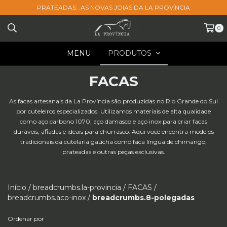
PRATEADAS...AS NOVAS JOIAS DA LA PROVÍNCIA
0
MENU
PRODUTOS
FACAS
As facas artesanais da La Província são produzidas no Rio Grande do Sul
por cuteleiros especializados. Utilizamos materiais de alta qualidade
como aço carbono 1070, aço damasco e aço inox para criar facas
duráveis, afiadas e ideais para churrasco. Aqui você encontra modelos
tradicionais da cutelaria gaúcha como faca língua de chimango,
prateadas e outras peças exclusivas.
Início
/
breadcrumbs.la-provincia
/
FACAS
/
breadcrumbs.aco-inox
/
breadcrumbs.8-polegadas
Ordenar por