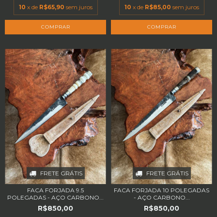
10
x de
R$65,90
sem juros
10
x de
R$85,00
sem juros
FRETE GRÁTIS
FRETE GRÁTIS
FACA FORJADA 9.5
FACA FORJADA 10 POLEGADAS
POLEGADAS - AÇO CARBONO...
- AÇO CARBONO...
R$850,00
R$850,00