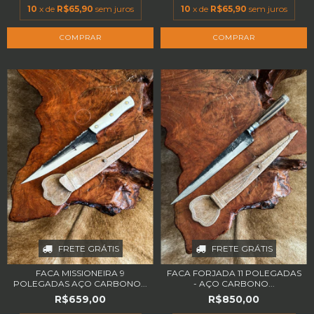
10
x de
R$65,90
sem juros
10
x de
R$65,90
sem juros
FRETE GRÁTIS
FRETE GRÁTIS
FACA MISSIONEIRA 9
FACA FORJADA 11 POLEGADAS
POLEGADAS AÇO CARBONO...
- AÇO CARBONO...
R$659,00
R$850,00