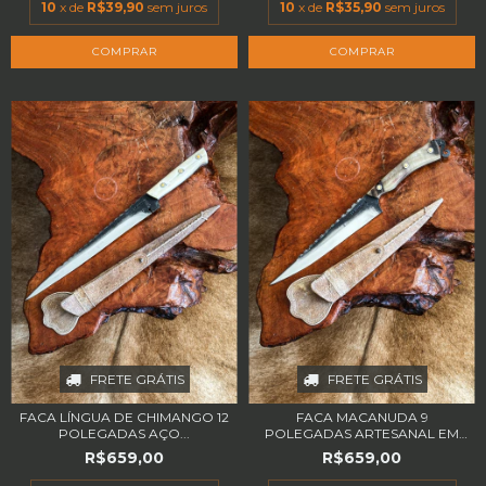
10
x de
R$39,90
sem juros
10
x de
R$35,90
sem juros
FRETE GRÁTIS
FRETE GRÁTIS
FACA LÍNGUA DE CHIMANGO 12
FACA MACANUDA 9
POLEGADAS AÇO...
POLEGADAS ARTESANAL EM
A...
R$659,00
R$659,00