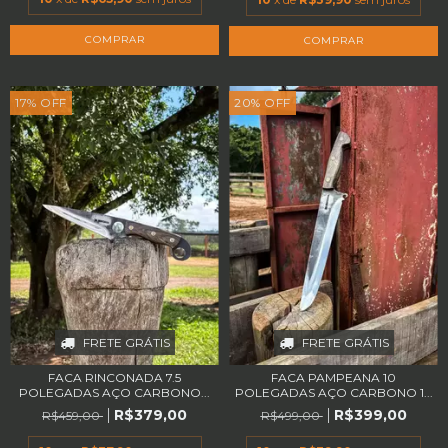
17
%
OFF
20
%
OFF
FRETE GRÁTIS
FRETE GRÁTIS
FACA RINCONADA 7.5
FACA PAMPEANA 10
POLEGADAS AÇO CARBONO...
POLEGADAS AÇO CARBONO 1...
R$379,00
R$399,00
R$459,00
R$499,00