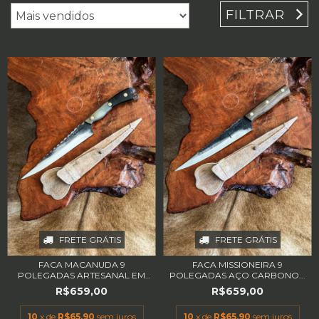
FILTRAR
FRETE GRÁTIS
FRETE GRÁTIS
FACA MACANUDA 9
FACA MISSIONEIRA 9
POLEGADAS ARTESANAL EM
POLEGADAS AÇO CARBONO...
A...
R$659,00
R$659,00
10
x de
R$65,90
sem juros
10
x de
R$65,90
sem juros