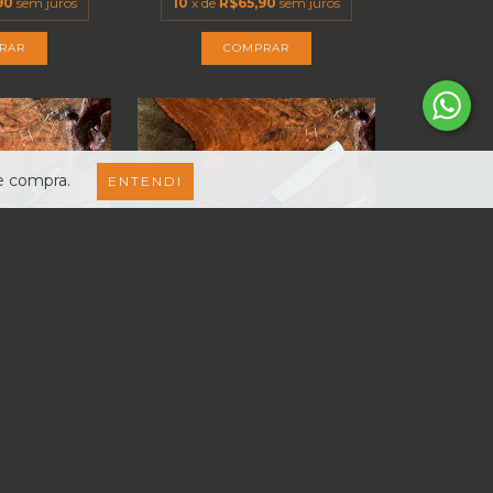
90
sem juros
10
x de
R$65,90
sem juros
de compra.
ENTENDI
 GRÁTIS
FRETE GRÁTIS
IONEIRA 9
FACA MISSIONEIRA 9
O CARBONO...
POLEGADAS AÇO CARBONO...
9,00
R$659,00