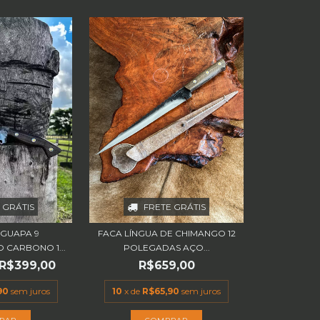
 GRÁTIS
FRETE GRÁTIS
 GUAPA 9
FACA LÍNGUA DE CHIMANGO 12
 CARBONO 1...
POLEGADAS AÇO...
R$399,00
R$659,00
90
sem juros
10
x de
R$65,90
sem juros