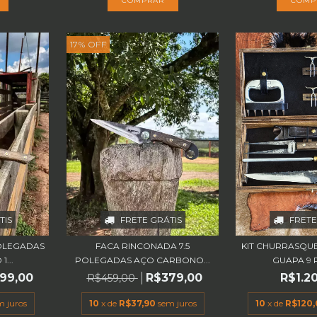
17
%
OFF
TIS
FRETE GRÁTIS
FRETE
POLEGADAS
FACA RINCONADA 7.5
KIT CHURRASQU
...
POLEGADAS AÇO CARBONO...
GUAPA 9 
99,00
R$379,00
R$1.2
R$459,00
m juros
10
x de
R$37,90
sem juros
10
x de
R$120