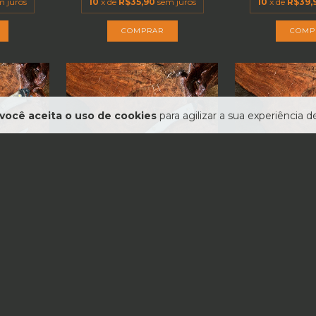
m juros
10
x de
R$35,90
sem juros
10
x de
R$39,
você aceita o uso de cookies
para agilizar a sua experiência 
TIS
FRETE GRÁTIS
FRETE
OLEGADAS
FACA MACANUDA 9 POLEGADAS
FACA MISS
...
ARTESANAL EM A...
POLEGADAS AÇ
0
R$659,00
R$65