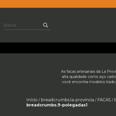
As facas artesanais da La Prov
alta qualidade como aço carbon
você encontra modelos tradici
Início
breadcrumbs.la-provincia
FACAS
/
/
/
breadcrumbs.9-polegadas1