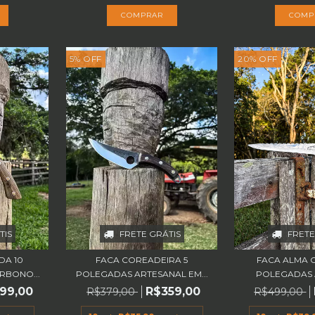
5
%
OFF
20
%
OFF
TIS
FRETE GRÁTIS
FRETE
DA 10
FACA COREADEIRA 5
FACA ALMA 
RBONO...
POLEGADAS ARTESANAL EM...
POLEGADAS A
99,00
R$359,00
R$379,00
R$499,00