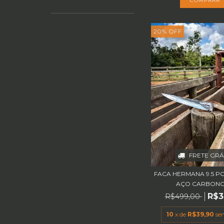
20
%
OFF
FRETE GRÁ
FACA HERMANA 9.5 
AÇO CARBONO 1
R$3
R$499,00
10
x de
R$39,90
se