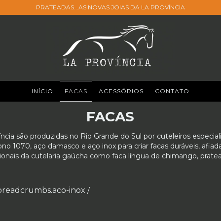
PRATEADAS...AS NOVAS JOIAS DA LA PROVÍNCIA
INÍCIO
FACAS
ACESSÓRIOS
CONTATO
FACAS
íncia são produzidas no Rio Grande do Sul por cuteleiros especial
o 1070, aço damasco e aço inox para criar facas duráveis, afiada
onais da cutelaria gaúcha como faca língua de chimango, pratea
breadcrumbs.aco-inox
/