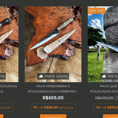
20
%
OFF
FRETE
TIS
FRETE GRÁTIS
FACA QUE
OLEGADAS
FACA MISSIONEIRA 9
POLEGADAS AÇO
...
POLEGADAS AÇO CARBONO...
0
R$659,00
R$499,00
10
x de
R$39,
m juros
10
x de
R$65,90
sem juros