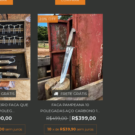
20
%
OFF
FRETE GRÁTIS
 GRÁTIS
FACA PAMPEANA 10
EIRO FACA QUE
POLEGADAS AÇO CARBONO 1...
POLEG...
R$399,00
00,00
R$499,00
10
x de
R$39,90
sem juros
,00
sem juros