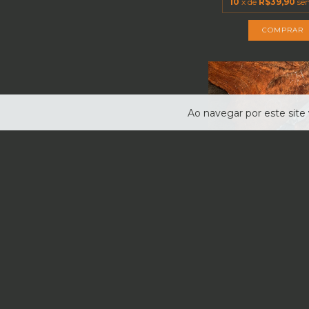
10
x de
R$39,90
se
Ao navegar por este site
FRETE GRÁ
FACA MACANUDA 9 P
ARTESANAL EM A
R$659,0