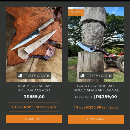
5
%
OFF
FRETE GRÁTIS
FRETE GRÁTIS
FACA COREADEIRA 5
FACA MISSIONEIRA 9
POLEGADAS ARTESANAL
POLEGADAS AÇO
EM...
CARBONO...
R$359,00
R$659,00
R$379,00
10
x de
R$65,90
sem juros
10
x de
R$35,90
sem juros