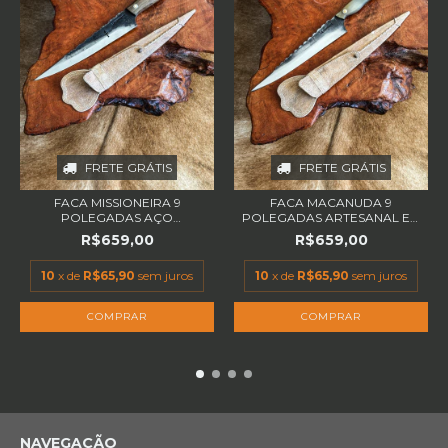
FRETE GRÁTIS
FRETE GRÁTIS
FACA MISSIONEIRA 9
FACA MACANUDA 9
POLEGADAS AÇO
POLEGADAS ARTESANAL EM
CARBONO...
A...
R$659,00
R$659,00
10
x de
R$65,90
sem juros
10
x de
R$65,90
sem juros
NAVEGAÇÃO