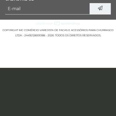
COPYRIGHT MC COMÉRCIO VAREJISTA DE FACAS E ACESSÓRIOS PARA CHURRASCO
LTDA - 24492128000188 - 2026. TODOS OS DIREITOS RESERVADOS.