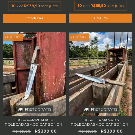
10
x de
R$65,90
sem juros
10
x de
R$39,90
sem juros
20
%
OFF
20
%
OFF
FRETE GRÁTIS
FRETE GRÁTIS
FACA PAMPEANA 10
FACA HERMANA 9.5
POLEGADAS AÇO CARBONO 1...
POLEGADAS AÇO CARBONO 1...
R$399,00
R$399,00
R$499,00
R$499,00