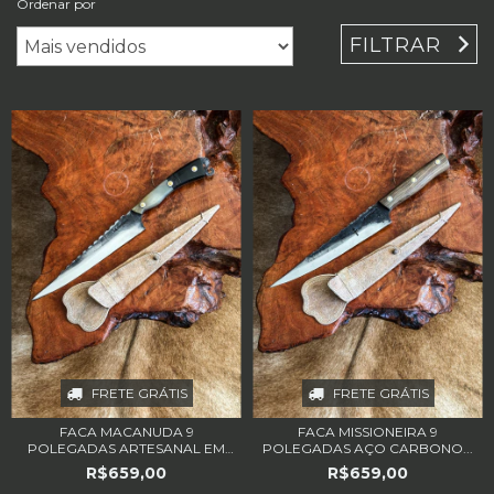
Ordenar por
FILTRAR
FRETE GRÁTIS
FRETE GRÁTIS
FACA MACANUDA 9
FACA MISSIONEIRA 9
POLEGADAS ARTESANAL EM
POLEGADAS AÇO CARBONO...
A...
R$659,00
R$659,00