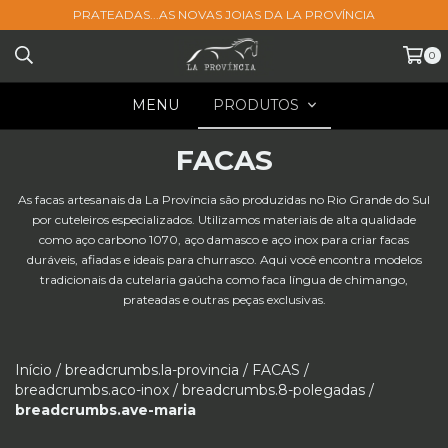
PRATEADAS...AS NOVAS JOIAS DA LA PROVÍNCIA
0
MENU
PRODUTOS
FACAS
As facas artesanais da La Província são produzidas no Rio Grande do Sul
por cuteleiros especializados. Utilizamos materiais de alta qualidade
como aço carbono 1070, aço damasco e aço inox para criar facas
duráveis, afiadas e ideais para churrasco. Aqui você encontra modelos
tradicionais da cutelaria gaúcha como faca língua de chimango,
prateadas e outras peças exclusivas.
Início
/
breadcrumbs.la-provincia
/
FACAS
/
breadcrumbs.aco-inox
/
breadcrumbs.8-polegadas
/
breadcrumbs.ave-maria