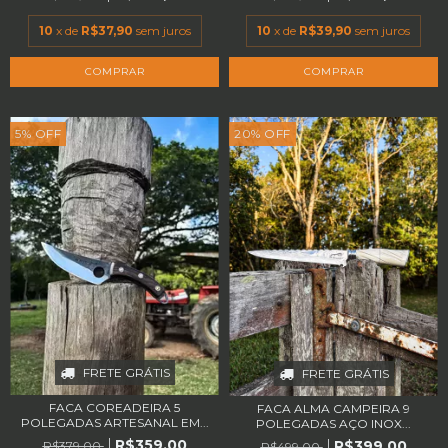
10
x de
R$37,90
sem juros
10
x de
R$39,90
sem juros
5
%
OFF
20
%
OFF
FRETE GRÁTIS
FRETE GRÁTIS
FACA COREADEIRA 5
FACA ALMA CAMPEIRA 9
POLEGADAS ARTESANAL EM...
POLEGADAS AÇO INOX...
R$359,00
R$399,00
R$379,00
R$499,00