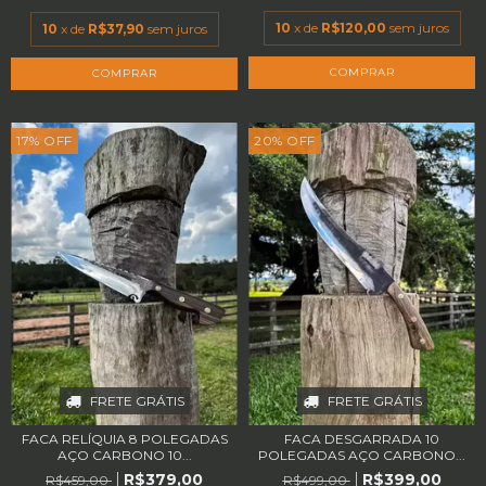
10
x de
R$120,00
sem juros
10
x de
R$37,90
sem juros
17
%
OFF
20
%
OFF
FRETE GRÁTIS
FRETE GRÁTIS
FACA RELÍQUIA 8 POLEGADAS
FACA DESGARRADA 10
AÇO CARBONO 10...
POLEGADAS AÇO CARBONO...
R$379,00
R$399,00
R$459,00
R$499,00