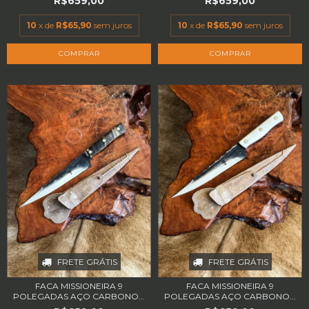
R$659,00
R$659,00
10
x de
R$65,90
sem juros
10
x de
R$65,90
sem juros
FRETE GRÁTIS
FRETE GRÁTIS
FACA MISSIONEIRA 9
FACA MISSIONEIRA 9
POLEGADAS AÇO CARBONO...
POLEGADAS AÇO CARBONO...