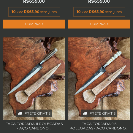
R$659,00
R$659,00
10
x de
R$65,90
sem juros
10
x de
R$65,90
sem juros
FRETE GRÁTIS
FRETE GRÁTIS
FACA FORJADA 11 POLEGADAS
FACA FORJADA 9.5
- AÇO CARBONO...
POLEGADAS - AÇO CARBONO...