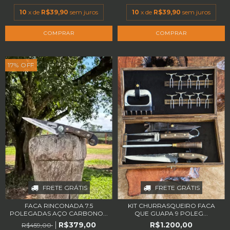
10
x de
R$39,90
sem juros
10
x de
R$39,90
sem juros
17
%
OFF
FRETE GRÁTIS
FRETE GRÁTIS
FACA RINCONADA 7.5
KIT CHURRASQUEIRO FACA
POLEGADAS AÇO CARBONO...
QUE GUAPA 9 POLEG...
R$379,00
R$1.200,00
R$459,00