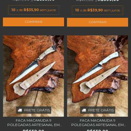
10
x de
R$35,90
sem juros
10
x de
R$39,90
sem juros
FRETE GRÁTIS
FRETE GRÁTIS
FACA MACANUDA 9
FACA MACANUDA 9
POLEGADAS ARTESANAL EM
POLEGADAS ARTESANAL EM
A...
A...