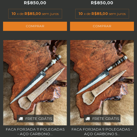
R$850,00
R$850,00
10
x de
R$85,00
sem juros
10
x de
R$85,00
sem juros
FRETE GRÁTIS
FRETE GRÁTIS
FACA FORJADA 11 POLEGADAS
FACA FORJADA 9 POLEGADAS -
- AÇO CARBONO...
AÇO CARBONO 5...