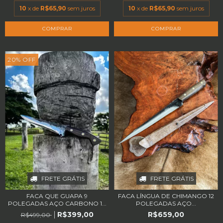
10
x de
R$65,90
sem juros
10
x de
R$65,90
sem juros
20
%
OFF
FRETE GRÁTIS
FRETE GRÁTIS
FACA QUE GUAPA 9
FACA LÍNGUA DE CHIMANGO 12
POLEGADAS AÇO CARBONO 1...
POLEGADAS AÇO...
R$399,00
R$659,00
R$499,00