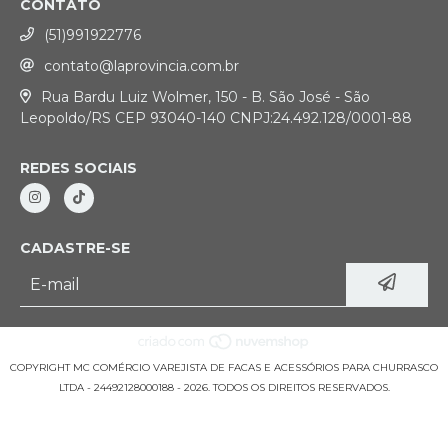
CONTATO
(51)991922776
contato@laprovincia.com.br
Rua Bardu Luiz Wolmer, 150 - B. São José - São
Leopoldo/RS CEP 93040-140 CNPJ:24.492.128/0001-88
REDES SOCIAIS
CADASTRE-SE
COPYRIGHT MC COMÉRCIO VAREJISTA DE FACAS E ACESSÓRIOS PARA CHURRASCO
LTDA - 24492128000188 - 2026. TODOS OS DIREITOS RESERVADOS.