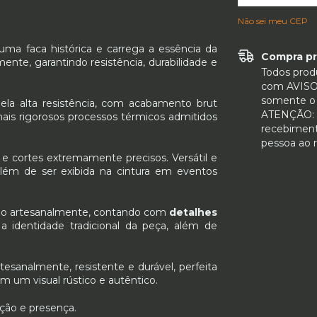
Não sei meu CEP
ma faca histórica e carrega a essência da
Compra pr
ente, garantindo resistência, durabilidade e
Todos produ
com AVIS
somente o 
pela alta resistência, com acabamento brut
ATENÇÃO: c
ais rigorosos processos térmicos admitidos
recebimen
pessoa ao r
 e cortes extremamente precisos. Versátil e
 além de ser exibida na cintura em eventos
do artesanalmente, contando com
detalhes
a identidade tradicional da peça, além de
rtesanalmente, resistente e durável, perfeita
m um visual rústico e autêntico.
ição e presença.