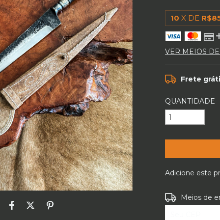
10
X DE
R$8
VER MEIOS D
Frete grát
QUANTIDADE
Adicione este 
Entregas para o
Meios de e