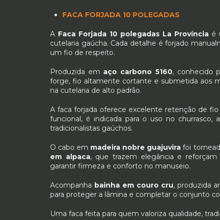
FACA FORJADA 10 POLEGADAS
A
Faca Forjada 10 polegadas La Província
é u
cutelaria gaúcha. Cada detalhe é forjado manualm
um fio de respeito.
Produzida em
aço carbono 5160
, conhecido 
forge, fio altamente cortante e submetida aos m
na cutelaria de alto padrão.
A faca forjada oferece excelente retenção de fio
funcional, é indicada para o uso no churrasco,
tradicionalistas gaúchos.
O cabo em
madeira nobre guajuvira
foi tornea
em alpaca
, que trazem elegância e reforçam 
garantir firmeza e conforto no manuseio.
Acompanha
bainha em couro cru
, produzida a
para proteger a lâmina e completar o conjunto co
Uma faca feita para quem valoriza qualidade, trad