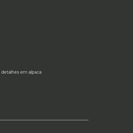
 detalhes em alpaca
___________________________________________