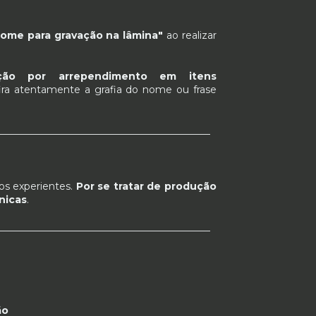
ome para gravação na lâmina"
ao realizar
ção por arrependimento em itens
ira atentamente a grafia do nome ou frase
___________________________________________
os experientes.
Por se tratar de produção
nicas
.
___________________________________________
ão