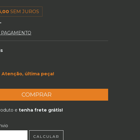
5,00
SEM JUROS
E PAGAMENTO
is
Atenção, última peça!
produto e
tenha frete grátis!
 CEP:
ALTERAR CEP
nvio
CALCULAR