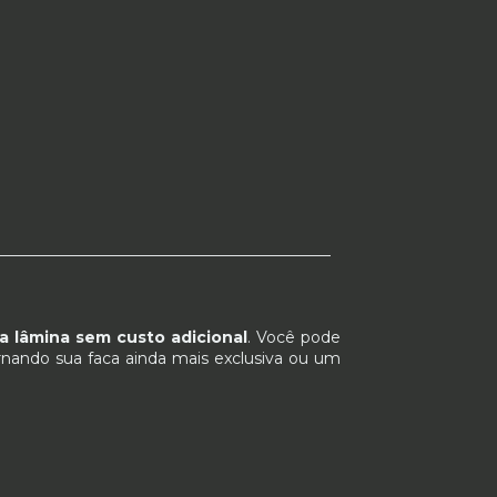
___________________________________________
na lâmina sem custo adicional
. Você pode
ornando sua faca ainda mais exclusiva ou um